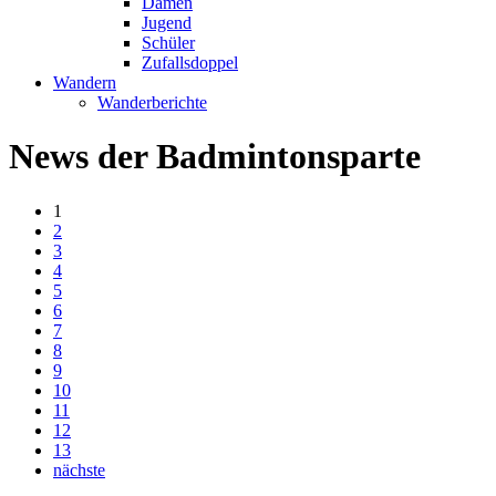
Damen
Jugend
Schüler
Zufallsdoppel
Wandern
Wanderberichte
News der Badmintonsparte
1
2
3
4
5
6
7
8
9
10
11
12
13
nächste