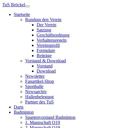
TuS Bröckel
Startseite
Rundum den Verein
Der Verein
Satzung
Geschäftsordnung
Verhaltensregeln
Vereinsprofil
Formulare
Beiträge
Vorstand & Download
Vorstand
Download
Newsletter
Fanartikel-Shop
Sporthalle
Newsarchiv
Hallenbelegung
Partner des TuS
Darts
Badminton
Spartenvorstand Badminton
1. Mannschaft O19
2. Mannschaft O19