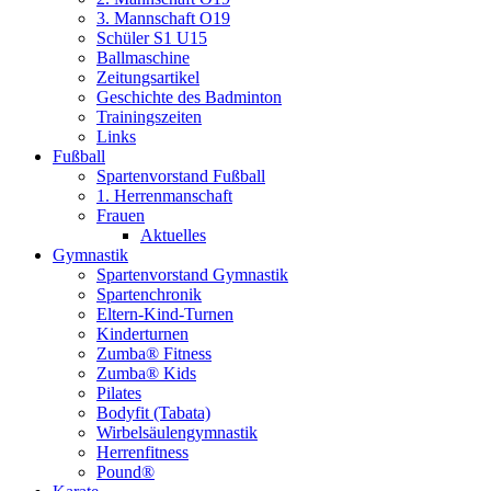
3. Mannschaft O19
Schüler S1 U15
Ballmaschine
Zeitungsartikel
Geschichte des Badminton
Trainingszeiten
Links
Fußball
Spartenvorstand Fußball
1. Herrenmanschaft
Frauen
Aktuelles
Gymnastik
Spartenvorstand Gymnastik
Spartenchronik
Eltern-Kind-Turnen
Kinderturnen
Zumba® Fitness
Zumba® Kids
Pilates
Bodyfit (Tabata)
Wirbelsäulengymnastik
Herrenfitness
Pound®