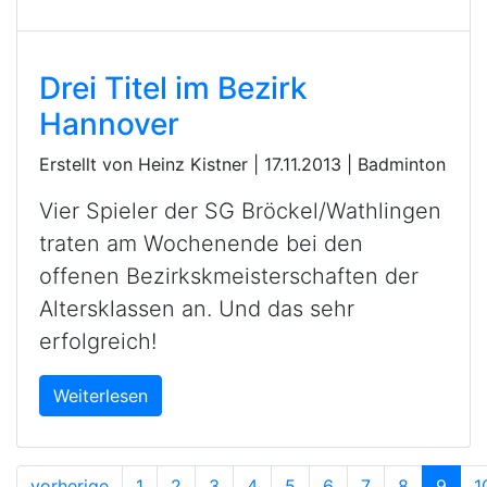
Drei Titel im Bezirk
Hannover
Erstellt von Heinz Kistner |
17.11.2013
|
Badminton
Vier Spieler der SG Bröckel/Wathlingen
traten am Wochenende bei den
offenen Bezirkskmeisterschaften der
Altersklassen an. Und das sehr
erfolgreich!
Weiterlesen
vorherige
1
2
3
4
5
6
7
8
9
1