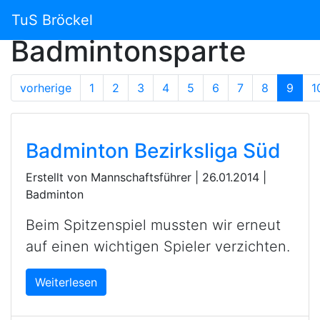
News der
TuS Bröckel
Badmintonsparte
vorherige
1
2
3
4
5
6
7
8
9
1
Badminton Bezirksliga Süd
Erstellt von Mannschaftsführer |
26.01.2014
|
Badminton
Beim Spitzenspiel mussten wir erneut
auf einen wichtigen Spieler verzichten.
Weiterlesen