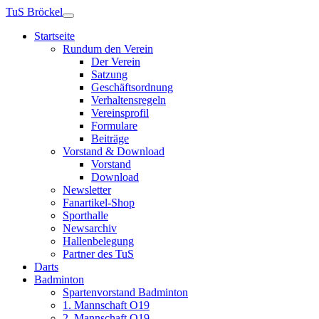
TuS Bröckel
Startseite
Rundum den Verein
Der Verein
Satzung
Geschäftsordnung
Verhaltensregeln
Vereinsprofil
Formulare
Beiträge
Vorstand & Download
Vorstand
Download
Newsletter
Fanartikel-Shop
Sporthalle
Newsarchiv
Hallenbelegung
Partner des TuS
Darts
Badminton
Spartenvorstand Badminton
1. Mannschaft O19
2. Mannschaft O19