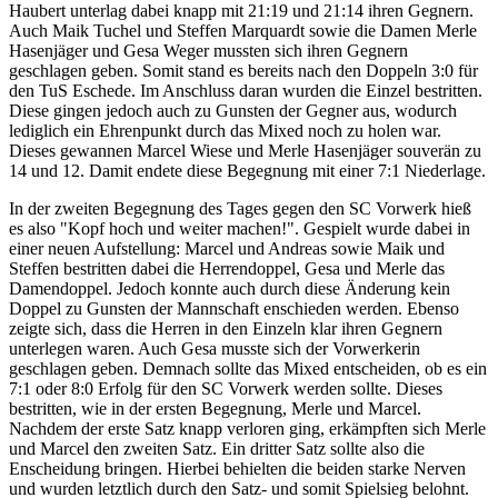
Haubert unterlag dabei knapp mit 21:19 und 21:14 ihren Gegnern.
Auch Maik Tuchel und Steffen Marquardt sowie die Damen Merle
Hasenjäger und Gesa Weger mussten sich ihren Gegnern
geschlagen geben. Somit stand es bereits nach den Doppeln 3:0 für
den TuS Eschede. Im Anschluss daran wurden die Einzel bestritten.
Diese gingen jedoch auch zu Gunsten der Gegner aus, wodurch
lediglich ein Ehrenpunkt durch das Mixed noch zu holen war.
Dieses gewannen Marcel Wiese und Merle Hasenjäger souverän zu
14 und 12. Damit endete diese Begegnung mit einer 7:1 Niederlage.
In der zweiten Begegnung des Tages gegen den SC Vorwerk hieß
es also "Kopf hoch und weiter machen!". Gespielt wurde dabei in
einer neuen Aufstellung: Marcel und Andreas sowie Maik und
Steffen bestritten dabei die Herrendoppel, Gesa und Merle das
Damendoppel. Jedoch konnte auch durch diese Änderung kein
Doppel zu Gunsten der Mannschaft enschieden werden. Ebenso
zeigte sich, dass die Herren in den Einzeln klar ihren Gegnern
unterlegen waren. Auch Gesa musste sich der Vorwerkerin
geschlagen geben. Demnach sollte das Mixed entscheiden, ob es ein
7:1 oder 8:0 Erfolg für den SC Vorwerk werden sollte. Dieses
bestritten, wie in der ersten Begegnung, Merle und Marcel.
Nachdem der erste Satz knapp verloren ging, erkämpften sich Merle
und Marcel den zweiten Satz. Ein dritter Satz sollte also die
Enscheidung bringen. Hierbei behielten die beiden starke Nerven
und wurden letztlich durch den Satz- und somit Spielsieg belohnt.