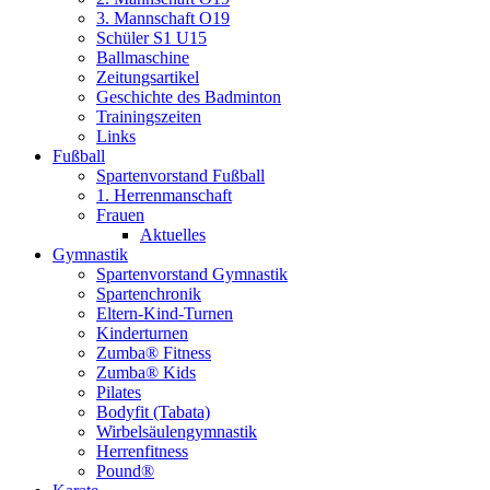
3. Mannschaft O19
Schüler S1 U15
Ballmaschine
Zeitungsartikel
Geschichte des Badminton
Trainingszeiten
Links
Fußball
Spartenvorstand Fußball
1. Herrenmanschaft
Frauen
Aktuelles
Gymnastik
Spartenvorstand Gymnastik
Spartenchronik
Eltern-Kind-Turnen
Kinderturnen
Zumba® Fitness
Zumba® Kids
Pilates
Bodyfit (Tabata)
Wirbelsäulengymnastik
Herrenfitness
Pound®