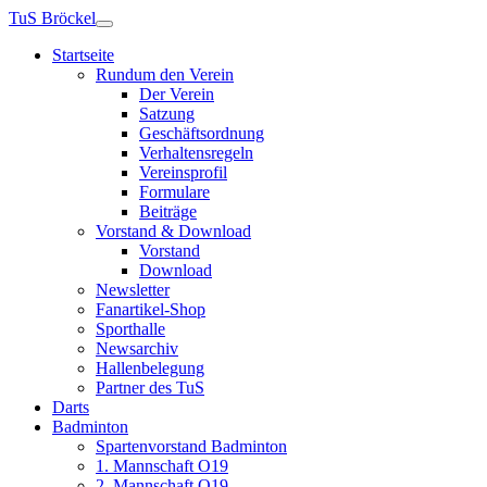
TuS Bröckel
Startseite
Rundum den Verein
Der Verein
Satzung
Geschäftsordnung
Verhaltensregeln
Vereinsprofil
Formulare
Beiträge
Vorstand & Download
Vorstand
Download
Newsletter
Fanartikel-Shop
Sporthalle
Newsarchiv
Hallenbelegung
Partner des TuS
Darts
Badminton
Spartenvorstand Badminton
1. Mannschaft O19
2. Mannschaft O19