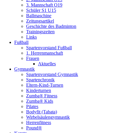
3. Mannschaft O19
Schüler S1 U15
Ballmaschine
Zeitungsartikel
Geschichte des Badminton
Trainingszeiten
Links
Fußball
Spartenvorstand Fußball
1. Herrenmanschaft
Frauen
Aktuelles
Gymnastik
Spartenvorstand Gymnastik
Spartenchronik
Eltern-Kind-Turnen
Kinderturnen
Zumba® Fitness
Zumba® Kids
Pilates
Bodyfit (Tabata)
Wirbelsäulengymnastik
Herrenfitness
Pound®