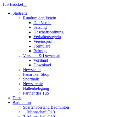
TuS Bröckel
Startseite
Rundum den Verein
Der Verein
Satzung
Geschäftsordnung
Verhaltensregeln
Vereinsprofil
Formulare
Beiträge
Vorstand & Download
Vorstand
Download
Newsletter
Fanartikel-Shop
Sporthalle
Newsarchiv
Hallenbelegung
Partner des TuS
Darts
Badminton
Spartenvorstand Badminton
1. Mannschaft O19
2. Mannschaft O19