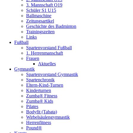
3. Mannschaft O19
Schüler S1 U15
Ballmaschine
Zeitungsartikel
Geschichte des Badminton
Trainingszeiten
Links
Fußball
Spartenvorstand Fußball
1. Herrenmanschaft
Frauen
Aktuelles
Gymnastik
Spartenvorstand Gymnastik
Spartenchronik
Eltern-Kind-Turnen
Kinderturnen
Zumba® Fitness
Zumba® Kids
Pilates
Bodyfit (Tabata)
Wirbelsäulengymnastik
Herrenfitness
Pound®