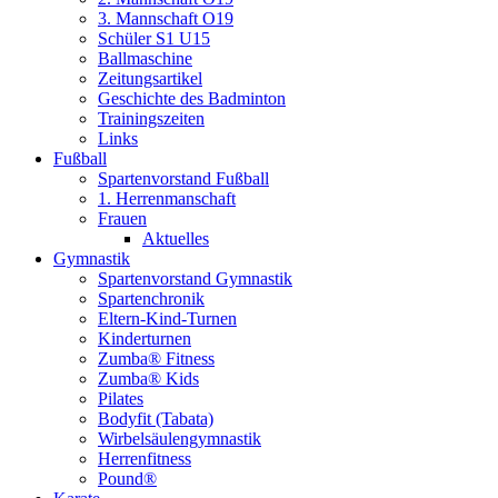
3. Mannschaft O19
Schüler S1 U15
Ballmaschine
Zeitungsartikel
Geschichte des Badminton
Trainingszeiten
Links
Fußball
Spartenvorstand Fußball
1. Herrenmanschaft
Frauen
Aktuelles
Gymnastik
Spartenvorstand Gymnastik
Spartenchronik
Eltern-Kind-Turnen
Kinderturnen
Zumba® Fitness
Zumba® Kids
Pilates
Bodyfit (Tabata)
Wirbelsäulengymnastik
Herrenfitness
Pound®