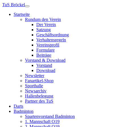
TuS Bröckel
Startseite
Rundum den Verein
Der Verein
Satzung
Geschäftsordnung
Verhaltensregeln
Vereinsprofil
Formulare
Beiträge
Vorstand & Download
Vorstand
Download
Newsletter
Fanartikel-Shop
Sporthalle
Newsarchiv
Hallenbelegung
Partner des TuS
Darts
Badminton
Spartenvorstand Badminton
1. Mannschaft O19
2. Mannschaft O19