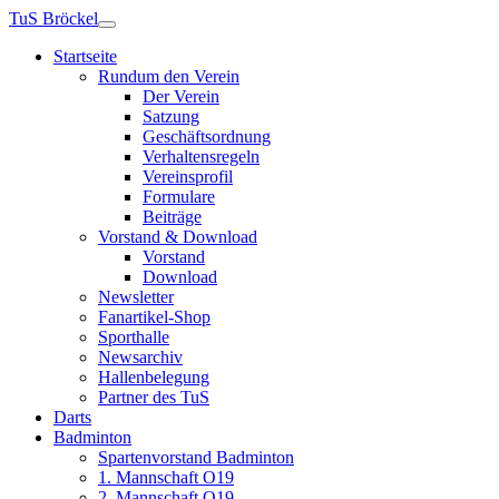
TuS Bröckel
Startseite
Rundum den Verein
Der Verein
Satzung
Geschäftsordnung
Verhaltensregeln
Vereinsprofil
Formulare
Beiträge
Vorstand & Download
Vorstand
Download
Newsletter
Fanartikel-Shop
Sporthalle
Newsarchiv
Hallenbelegung
Partner des TuS
Darts
Badminton
Spartenvorstand Badminton
1. Mannschaft O19
2. Mannschaft O19