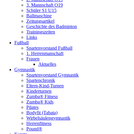
3. Mannschaft O19
Schüler S1 U15
Ballmaschine
Zeitungsartikel
Geschichte des Badminton
Trainingszeiten
Links
Fußball
Spartenvorstand Fußball
1. Herrenmanschaft
Frauen
Aktuelles
Gymnastik
Spartenvorstand Gymnastik
Spartenchronik
Eltern-Kind-Turnen
Kinderturnen
Zumba® Fitness
Zumba® Kids
Pilates
Bodyfit (Tabata)
Wirbelsäulengymnastik
Herrenfitness
Pound®