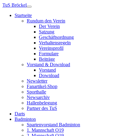
TuS Bröckel
Startseite
Rundum den Verein
Der Verein
Satzung
Geschäftsordnung
Verhaltensregeln
Vereinsprofil
Formulare
Beiträge
Vorstand & Download
Vorstand
Download
Newsletter
Fanartikel-Shop
Sporthalle
Newsarchiv
Hallenbelegung
Partner des TuS
Darts
Badminton
Spartenvorstand Badminton
1. Mannschaft O19
2. Mannschaft O19