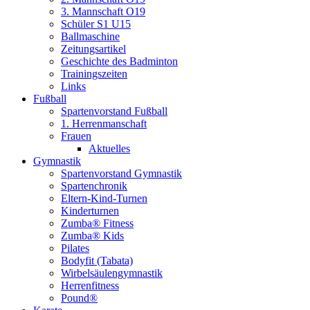
3. Mannschaft O19
Schüler S1 U15
Ballmaschine
Zeitungsartikel
Geschichte des Badminton
Trainingszeiten
Links
Fußball
Spartenvorstand Fußball
1. Herrenmanschaft
Frauen
Aktuelles
Gymnastik
Spartenvorstand Gymnastik
Spartenchronik
Eltern-Kind-Turnen
Kinderturnen
Zumba® Fitness
Zumba® Kids
Pilates
Bodyfit (Tabata)
Wirbelsäulengymnastik
Herrenfitness
Pound®