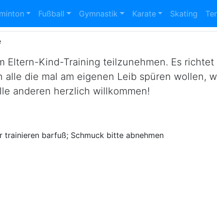
ning
minton
Fußball
Gymnastik
Karate
Skating
Te
e
m Eltern-Kind-Training teilzunehmen. Es richtet
 alle die mal am eigenen Leib spüren wollen, wa
lle anderen herzlich willkommen!
r trainieren barfuß; Schmuck bitte
abnehmen