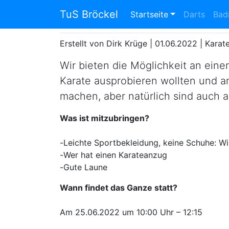
Eltern-Kind-Trai
TuS Bröckel
Startseite
Darts
Bad
Erstellt von Dirk Krüge |
01.06.2022
|
Karat
Wir bieten die Möglichkeit an eine
Karate ausprobieren wollten und an
machen, aber natürlich sind auch a
Was ist mitzubringen?
-
Leichte Sportbekleidung, keine Schuhe: Wi
-
Wer hat einen Karateanzug
-
Gute Laune
Wann findet das Ganze statt?
Am 25.06.2022 um 10:00 Uhr – 12:15