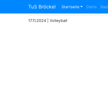
Volleyball Schlei
TuS Bröckel
Startseite
Darts
Bad
17.11.2024
|
Volleyball