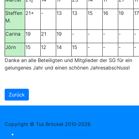
0
Steffen
21+
-
13
13
15
16
19
17
M.
Carina
19
21
19
-
-
-
-
-
Jörn
15
12
14
15
-
-
-
-
Danke an alle Beteiligten und Mitglieder der SG für ein
gelungenes Jahr und einen schönen Jahresabschluss!
Zurück
Copyright © Tus Bröckel 2010-2026
Impressum