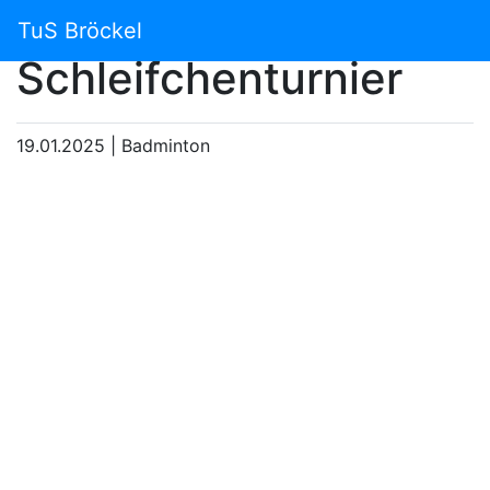
Badminton
TuS Bröckel
Schleifchenturnier
19.01.2025
|
Badminton