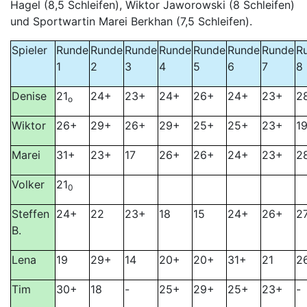
Hagel (8,5 Schleifen), Wiktor Jaworowski (8 Schleifen)
und Sportwartin Marei Berkhan (7,5 Schleifen).
Spieler
Runde
Runde
Runde
Runde
Runde
Runde
Runde
R
1
2
3
4
5
6
7
8
Denise
21
24+
23+
24+
26+
24+
23+
2
o
Wiktor
26+
29+
26+
29+
25+
25+
23+
1
Marei
31+
23+
17
26+
26+
24+
23+
2
Volker
21
0
Steffen
24+
22
23+
18
15
24+
26+
2
B.
Lena
19
29+
14
20+
20+
31+
21
2
Tim
30+
18
-
25+
29+
25+
23+
-