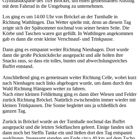
Gymnastiksparte des TuS Bröckel, um einen gemeinsamen Ausflug
mit dem Fahrrad in die Umgebung zu unternehmen.
Los ging es um 14:00 Uhr von Bröckel an der Turnhalle in
Richtung Wathlingen. Das Wetter spielte mit, denn an diesem Tag
zeigte sich der Spätsommer nochmal von seiner besten Seite. Die
Körbe und Taschen waren gut gefüllt. In Wathlingen angekommen
gab es dann die erste kleine Verschnauf- und Trinkpause.
Dann ging es entspannt weiter Richtung Nienhagen. Dort wurde
dann die große Picknickdecke ausgepackt und alle holten ihre
Snacks raus, so dass ein tolles, buntes und abwechslungsreiches
Buffet entstand.
Anschließend ging es gemeinsam weiter Richtung Celle, wobei kurz
nach Nienhagen nach links abgebogen wurde, um dann durch den
Wald Richtung Hänigsen weiter zu fahren.
Nach einer kleinen Fehlleitung ging es dann über Wiesen und Felder
zurück Richtung Bröckel. Natürlich zwischendrin immer wieder mit
kleinen Trinkpausen. Die Sonne begleitet uns ja schließlich den
ganzen Tag.
Zurück in Bröckel wurde an der Turnhalle nochmal das Buffet
ausgepackt und die letzten Sektflaschen geleert. Einige fanden sich
dann noch bei Steffis Tanke ein und ließen dort den Tag entspannt
ausklingen. Insgesamt standen am Ende circa 40 km auf dem Tacho.