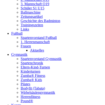
3. Mannschaft O19
Schüler S1 U15
Ballmaschine
Zeitungsartikel
Geschichte des Badminton
Trainingszeiten
Links
Fußball
Spartenvorstand Fußball
1. Herrenmanschaft
Frauen
Aktuelles
Gymnastik
Spartenvorstand Gymnastik
Spartenchronik
Eltern-Kind-Turnen
Kinderturnen
Zumba® Fitness
Zumba® Kids
Pilates
Bodyfit (Tabata)
Wirbelsäulengymnastik
Herrenfitness
Pound®