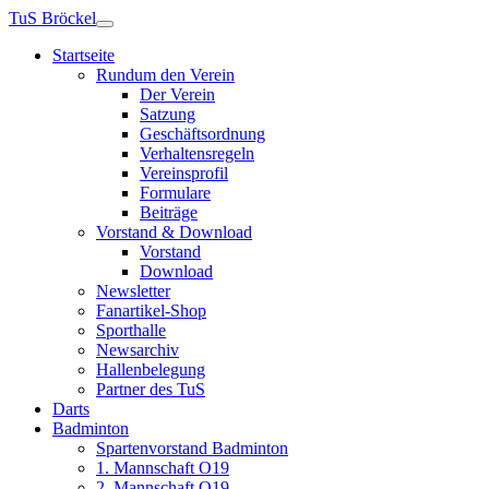
TuS Bröckel
Startseite
Rundum den Verein
Der Verein
Satzung
Geschäftsordnung
Verhaltensregeln
Vereinsprofil
Formulare
Beiträge
Vorstand & Download
Vorstand
Download
Newsletter
Fanartikel-Shop
Sporthalle
Newsarchiv
Hallenbelegung
Partner des TuS
Darts
Badminton
Spartenvorstand Badminton
1. Mannschaft O19
2. Mannschaft O19