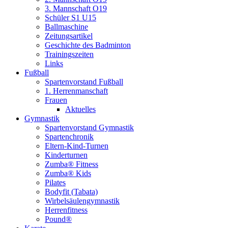
3. Mannschaft O19
Schüler S1 U15
Ballmaschine
Zeitungsartikel
Geschichte des Badminton
Trainingszeiten
Links
Fußball
Spartenvorstand Fußball
1. Herrenmanschaft
Frauen
Aktuelles
Gymnastik
Spartenvorstand Gymnastik
Spartenchronik
Eltern-Kind-Turnen
Kinderturnen
Zumba® Fitness
Zumba® Kids
Pilates
Bodyfit (Tabata)
Wirbelsäulengymnastik
Herrenfitness
Pound®