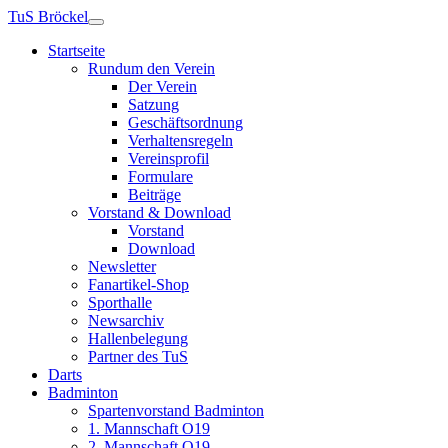
TuS Bröckel
Startseite
Rundum den Verein
Der Verein
Satzung
Geschäftsordnung
Verhaltensregeln
Vereinsprofil
Formulare
Beiträge
Vorstand & Download
Vorstand
Download
Newsletter
Fanartikel-Shop
Sporthalle
Newsarchiv
Hallenbelegung
Partner des TuS
Darts
Badminton
Spartenvorstand Badminton
1. Mannschaft O19
2. Mannschaft O19