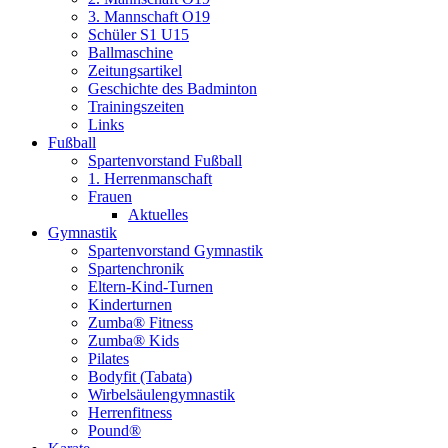
3. Mannschaft O19
Schüler S1 U15
Ballmaschine
Zeitungsartikel
Geschichte des Badminton
Trainingszeiten
Links
Fußball
Spartenvorstand Fußball
1. Herrenmanschaft
Frauen
Aktuelles
Gymnastik
Spartenvorstand Gymnastik
Spartenchronik
Eltern-Kind-Turnen
Kinderturnen
Zumba® Fitness
Zumba® Kids
Pilates
Bodyfit (Tabata)
Wirbelsäulengymnastik
Herrenfitness
Pound®