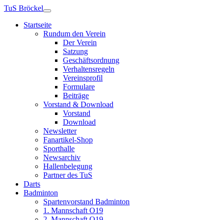
TuS Bröckel
Startseite
Rundum den Verein
Der Verein
Satzung
Geschäftsordnung
Verhaltensregeln
Vereinsprofil
Formulare
Beiträge
Vorstand & Download
Vorstand
Download
Newsletter
Fanartikel-Shop
Sporthalle
Newsarchiv
Hallenbelegung
Partner des TuS
Darts
Badminton
Spartenvorstand Badminton
1. Mannschaft O19
2. Mannschaft O19