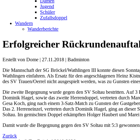
Damen
Jugend
Schüler
Zufallsdoppel
Wandern
Wanderberichte
Erfolgreicher Rückrundenaufta
Erstellt von Dome |
27.11.2018
|
Badminton
Die Mannschaft der SG Bröckel/Wathlingen III konnte diesen Sonntag
Wathlingen einfahren. Als Ersatz für den angeschlagenen Heinz Kist
des SV Trauen/Oerrel nicht ausgespielt werden, was zu Gunsten eine
Die zweite Begegnung wurde gegen den SV Soltau bestritten. Auf 3 F
Dominik Hagel, sowie das zweite Herrendoppel, vertreten durch Ma
Gesa Koch, ging nach einem 3-Satz-Match zu Gunsten der Gastgeber a
Das 2. Herreneinzel, vertreten durch Dominik Hagel, ging an dieser
Soltau. Im gemischten Doppel erkämpften Holger Haubert und Marei B
Damit wurde die Begegnung gegen den SV Soltau mit 5:3 gewonnen
Zurück