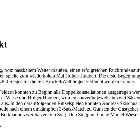
kt
, trotz nasskaltem Wetter draußen, einen erfolgreichen Rückrundenauf
ner, spielte zum wiederholten Mal Holger Haubert. Die erste Begegnu
s 8:0 Sieges für die SG Bröckel/Wathlingen verbucht werden konnte.
eldern konnten zu Beginn alle Doppelkonstellationen ausgetragen wer
rcel Wiese und Holger Haubert, wurden souverän jeweils in zwei Sätz
us. In den darauffolgenden Einzelspielen konnten Andreas Skischus im
 Stelle nach einem umkämpften 3-Satz-Match zu Gunsten der Gastgeber
erkhan in zwei Sätzen den Sieg. Den Siegpunkt holte Marcel Wiese im
.