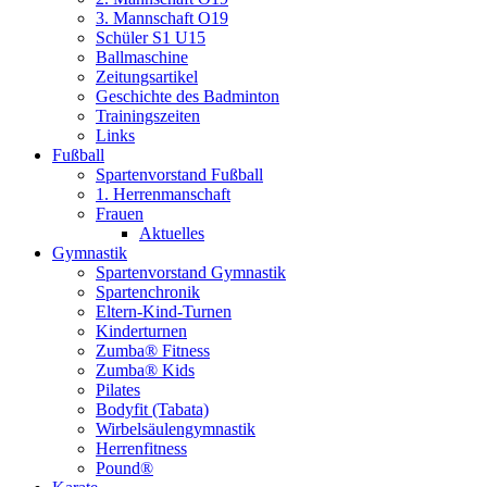
3. Mannschaft O19
Schüler S1 U15
Ballmaschine
Zeitungsartikel
Geschichte des Badminton
Trainingszeiten
Links
Fußball
Spartenvorstand Fußball
1. Herrenmanschaft
Frauen
Aktuelles
Gymnastik
Spartenvorstand Gymnastik
Spartenchronik
Eltern-Kind-Turnen
Kinderturnen
Zumba® Fitness
Zumba® Kids
Pilates
Bodyfit (Tabata)
Wirbelsäulengymnastik
Herrenfitness
Pound®