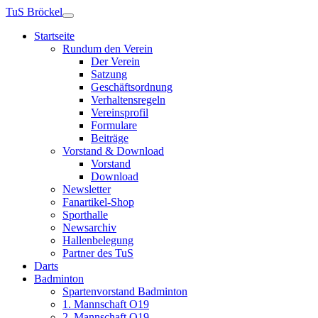
TuS Bröckel
Startseite
Rundum den Verein
Der Verein
Satzung
Geschäftsordnung
Verhaltensregeln
Vereinsprofil
Formulare
Beiträge
Vorstand & Download
Vorstand
Download
Newsletter
Fanartikel-Shop
Sporthalle
Newsarchiv
Hallenbelegung
Partner des TuS
Darts
Badminton
Spartenvorstand Badminton
1. Mannschaft O19
2. Mannschaft O19