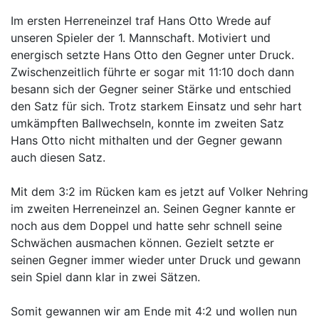
Im ersten Herreneinzel traf Hans Otto Wrede auf
unseren Spieler der 1. Mannschaft. Motiviert und
energisch setzte Hans Otto den Gegner unter Druck.
Zwischenzeitlich führte er sogar mit 11:10 doch dann
besann sich der Gegner seiner Stärke und entschied
den Satz für sich. Trotz starkem Einsatz und sehr hart
umkämpften Ballwechseln, konnte im zweiten Satz
Hans Otto nicht mithalten und der Gegner gewann
auch diesen Satz.
Mit dem 3:2 im Rücken kam es jetzt auf Volker Nehring
im zweiten Herreneinzel an. Seinen Gegner kannte er
noch aus dem Doppel und hatte sehr schnell seine
Schwächen ausmachen können. Gezielt setzte er
seinen Gegner immer wieder unter Druck und gewann
sein Spiel dann klar in zwei Sätzen.
Somit gewannen wir am Ende mit 4:2 und wollen nun