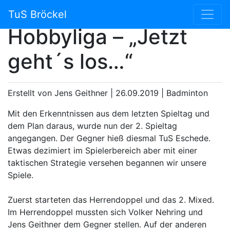
2. Spieltag der
TuS Bröckel
Hobbyliga – „Jetzt
geht´s los…“
Erstellt von Jens Geithner |
26.09.2019
|
Badminton
Mit den Erkenntnissen aus dem letzten Spieltag und
dem Plan daraus, wurde nun der 2. Spieltag
angegangen. Der Gegner hieß diesmal TuS Eschede.
Etwas dezimiert im Spielerbereich aber mit einer
taktischen Strategie versehen begannen wir unsere
Spiele.
Zuerst starteten das Herrendoppel und das 2. Mixed.
Im Herrendoppel mussten sich Volker Nehring und
Jens Geithner dem Gegner stellen. Auf der anderen