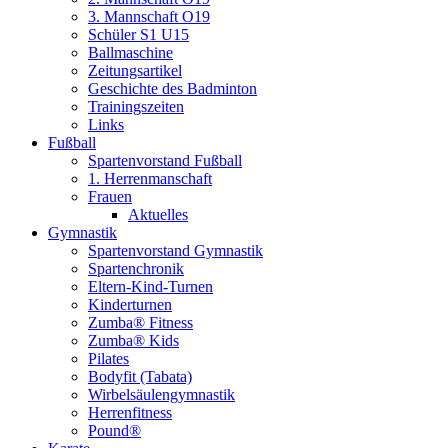
3. Mannschaft O19
Schüler S1 U15
Ballmaschine
Zeitungsartikel
Geschichte des Badminton
Trainingszeiten
Links
Fußball
Spartenvorstand Fußball
1. Herrenmanschaft
Frauen
Aktuelles
Gymnastik
Spartenvorstand Gymnastik
Spartenchronik
Eltern-Kind-Turnen
Kinderturnen
Zumba® Fitness
Zumba® Kids
Pilates
Bodyfit (Tabata)
Wirbelsäulengymnastik
Herrenfitness
Pound®