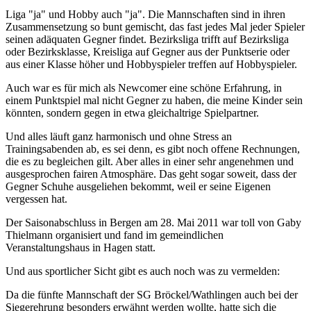
Liga "ja" und Hobby auch "ja". Die Mannschaften sind in ihren
Zusammensetzung so bunt gemischt, das fast jedes Mal jeder Spieler
seinen adäquaten Gegner findet. Bezirksliga trifft auf Bezirksliga
oder Bezirksklasse, Kreisliga auf Gegner aus der Punktserie oder
aus einer Klasse höher und Hobbyspieler treffen auf Hobbyspieler.
Auch war es für mich als Newcomer eine schöne Erfahrung, in
einem Punktspiel mal nicht Gegner zu haben, die meine Kinder sein
könnten, sondern gegen in etwa gleichaltrige Spielpartner.
Und alles läuft ganz harmonisch und ohne Stress an
Trainingsabenden ab, es sei denn, es gibt noch offene Rechnungen,
die es zu begleichen gilt. Aber alles in einer sehr angenehmen und
ausgesprochen fairen Atmosphäre. Das geht sogar soweit, dass der
Gegner Schuhe ausgeliehen bekommt, weil er seine Eigenen
vergessen hat.
Der Saisonabschluss in Bergen am 28. Mai 2011 war toll von Gaby
Thielmann organisiert und fand im gemeindlichen
Veranstaltungshaus in Hagen statt.
Und aus sportlicher Sicht gibt es auch noch was zu vermelden:
Da die fünfte Mannschaft der SG Bröckel/Wathlingen auch bei der
Siegerehrung besonders erwähnt werden wollte, hatte sich die