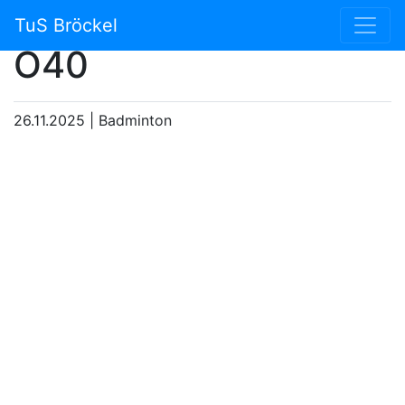
Spieltage Badminton
TuS Bröckel
O40
26.11.2025
|
Badminton