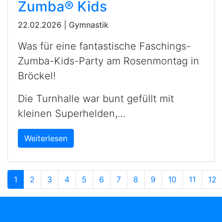
Zumba®️ Kids
22.02.2026
|
Gymnastik
Was für eine fantastische Faschings-
Zumba-Kids-Party am Rosenmontag in
Bröckel!
Die Turnhalle war bunt gefüllt mit
kleinen Superhelden,…
Weiterlesen
1
2
3
4
5
6
7
8
9
10
11
12