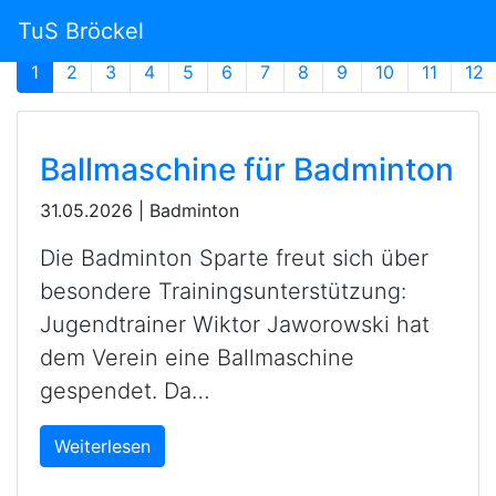
Newsarchiv
TuS Bröckel
1
2
3
4
5
6
7
8
9
10
11
12
Ballmaschine für Badminton
31.05.2026
|
Badminton
Die Badminton Sparte freut sich über
besondere Trainingsunterstützung:
Jugendtrainer Wiktor Jaworowski hat
dem Verein eine Ballmaschine
gespendet. Da…
Weiterlesen