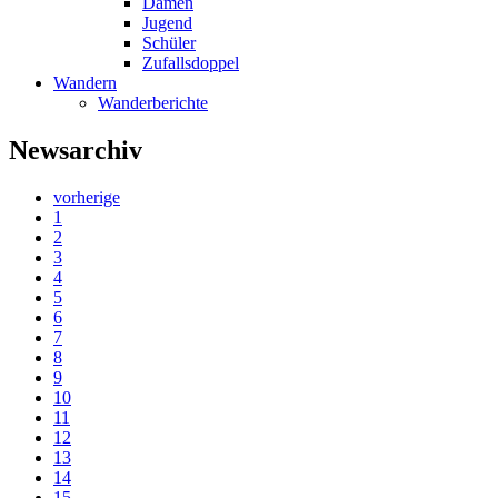
Damen
Jugend
Schüler
Zufallsdoppel
Wandern
Wanderberichte
Newsarchiv
vorherige
1
2
3
4
5
6
7
8
9
10
11
12
13
14
15