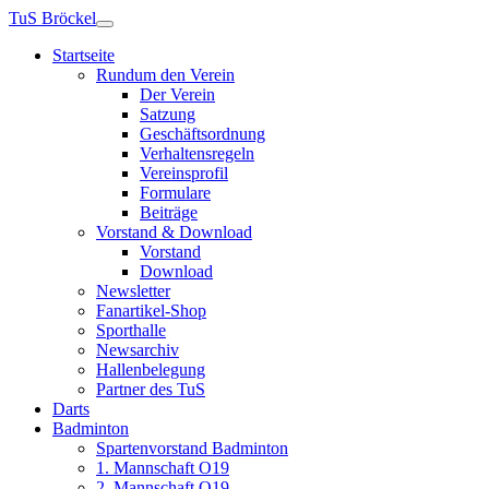
TuS Bröckel
Startseite
Rundum den Verein
Der Verein
Satzung
Geschäftsordnung
Verhaltensregeln
Vereinsprofil
Formulare
Beiträge
Vorstand & Download
Vorstand
Download
Newsletter
Fanartikel-Shop
Sporthalle
Newsarchiv
Hallenbelegung
Partner des TuS
Darts
Badminton
Spartenvorstand Badminton
1. Mannschaft O19
2. Mannschaft O19