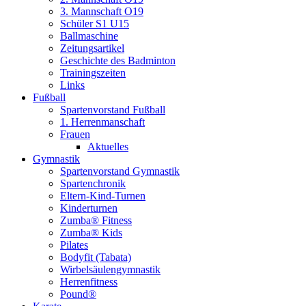
3. Mannschaft O19
Schüler S1 U15
Ballmaschine
Zeitungsartikel
Geschichte des Badminton
Trainingszeiten
Links
Fußball
Spartenvorstand Fußball
1. Herrenmanschaft
Frauen
Aktuelles
Gymnastik
Spartenvorstand Gymnastik
Spartenchronik
Eltern-Kind-Turnen
Kinderturnen
Zumba® Fitness
Zumba® Kids
Pilates
Bodyfit (Tabata)
Wirbelsäulengymnastik
Herrenfitness
Pound®