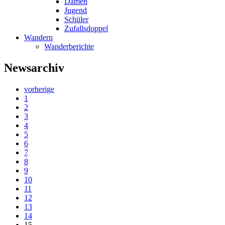
Damen
Jugend
Schüler
Zufallsdoppel
Wandern
Wanderberichte
Newsarchiv
vorherige
1
2
3
4
5
6
7
8
9
10
11
12
13
14
15