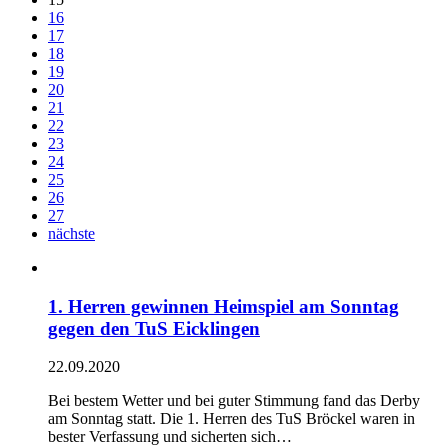
16
17
18
19
20
21
22
23
24
25
26
27
nächste
1. Herren gewinnen Heimspiel am Sonntag
gegen den TuS Eicklingen
22.09.2020
Bei bestem Wetter und bei guter Stimmung fand das Derby
am Sonntag statt. Die 1. Herren des TuS Bröckel waren in
bester Verfassung und sicherten sich…