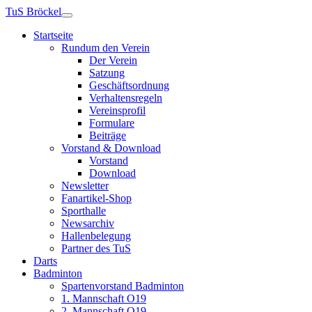
TuS Bröckel
Startseite
Rundum den Verein
Der Verein
Satzung
Geschäftsordnung
Verhaltensregeln
Vereinsprofil
Formulare
Beiträge
Vorstand & Download
Vorstand
Download
Newsletter
Fanartikel-Shop
Sporthalle
Newsarchiv
Hallenbelegung
Partner des TuS
Darts
Badminton
Spartenvorstand Badminton
1. Mannschaft O19
2. Mannschaft O19