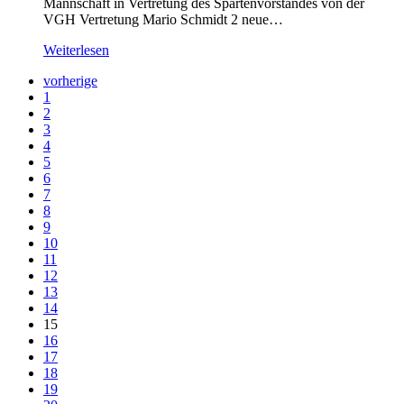
Mannschaft in Vertretung des Spartenvorstandes von der
VGH Vertretung Mario Schmidt 2 neue…
Weiterlesen
vorherige
1
2
3
4
5
6
7
8
9
10
11
12
13
14
15
16
17
18
19