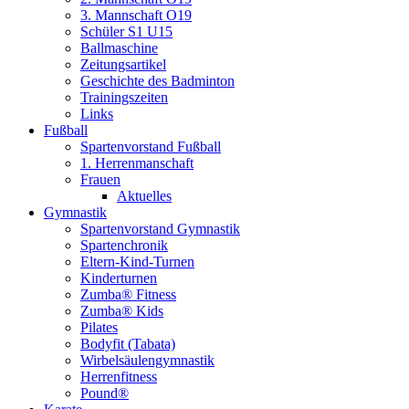
3. Mannschaft O19
Schüler S1 U15
Ballmaschine
Zeitungsartikel
Geschichte des Badminton
Trainingszeiten
Links
Fußball
Spartenvorstand Fußball
1. Herrenmanschaft
Frauen
Aktuelles
Gymnastik
Spartenvorstand Gymnastik
Spartenchronik
Eltern-Kind-Turnen
Kinderturnen
Zumba® Fitness
Zumba® Kids
Pilates
Bodyfit (Tabata)
Wirbelsäulengymnastik
Herrenfitness
Pound®