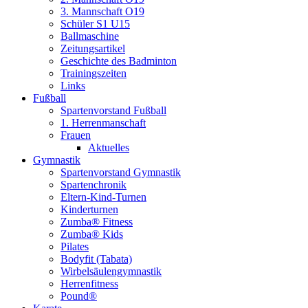
3. Mannschaft O19
Schüler S1 U15
Ballmaschine
Zeitungsartikel
Geschichte des Badminton
Trainingszeiten
Links
Fußball
Spartenvorstand Fußball
1. Herrenmanschaft
Frauen
Aktuelles
Gymnastik
Spartenvorstand Gymnastik
Spartenchronik
Eltern-Kind-Turnen
Kinderturnen
Zumba® Fitness
Zumba® Kids
Pilates
Bodyfit (Tabata)
Wirbelsäulengymnastik
Herrenfitness
Pound®