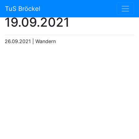
Wanderung
TuS Bröckel
19.09.2021
26.09.2021
|
Wandern